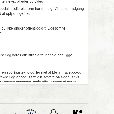
interviews, billeder og video.
 social medie-platform har om dig. Vi har kun adgang
d af oplysningerne.
 du ikke ønsker offentliggjort. Ligesom vi
r.
er og vores offentliggjorte indhold dog ligge
 en sporingsteknologi leveret af Meta (Facebook),
rowser og enhed, samt din adfærd på siden (f.eks.
elevante annoncer, måle effektiviteten af vores
 Meta (Facebook) og eventuelt andre tredjeparts-
es platforme. Du kan til enhver tid tilbagekalde dit
 justere indstillingerne i din browser for at blokere