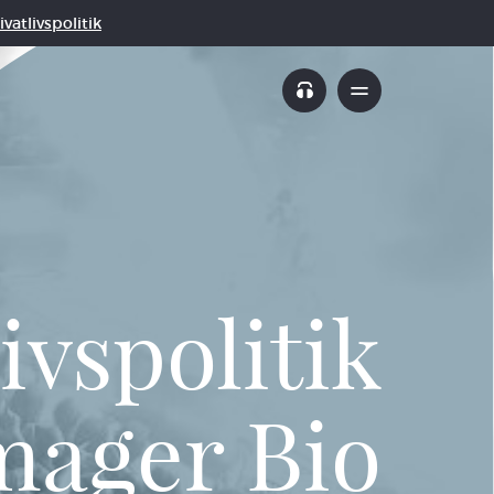
vatlivspolitik
ivspolitik
ager Bio