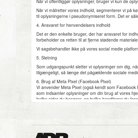
Når vi offentliggør oplysninger, bruger vi kun de oplys
Når vi målretter vores indhold, segmenterer vi på k
til oplysningerne i pseudonymiseret form. Det er så
4. Ansvaret for henvendelsers indhold
Det er den enkelte bruger, der har ansvaret for indho
forbeholder os retten til at fjerne stødende materiale 
Vi sagsbehandler ikke på vores social medie platfor
5. Sletning
Som udgangspunkt sletter vi oplysninger om dig, når 
tilgængeligt, så længe det pågældende sociale medie 
6. Brug af Meta Pixel (Facebook Pixel)
Vi anvender Meta Pixel (også kendt som Facebook Pi
som indsamler oplysninger om din brug af vores hje
hvilke sider du besøger, og hvilke handlinger du fo
annoncer og optimere vores markedsføring løbende
Grundlaget for at behandle disse oplysninger er dit 
partnere, som hjælper os med annoncering. Disse part
samtykke eller fravælge denne sporing – for eksempel
denne type sporing.