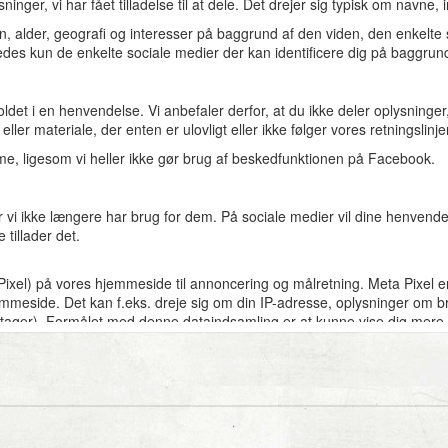
ninger, vi har fået tilladelse til at dele. Det drejer sig typisk om navne, 
øn, alder, geografi og interesser på baggrund af den viden, den enkelte
ledes kun de enkelte sociale medier der kan identificere dig på baggrun
ldet i en henvendelse. Vi anbefaler derfor, at du ikke deler oplysninger,
eller materiale, der enten er ulovligt eller ikke følger vores retningslinje
me, ligesom vi heller ikke gør brug af beskedfunktionen på Facebook.
vi ikke længere har brug for dem. På sociale medier vil dine henvendels
tillader det.
xel) på vores hjemmeside til annoncering og målretning. Meta Pixel er
mmeside. Det kan f.eks. dreje sig om din IP-adresse, oplysninger om b
retager). Formålet med denne dataindsamling er at kunne vise dig mere r
.
samtykke. De data, der indsamles via Meta Pixel, bliver videregivet til
er bruger oplysningerne til at levere målrettede annoncer til dig på der
 ved at ændre dine cookie-indstillinger på vores hjemmeside eller ved at