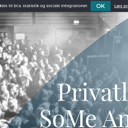
OK
es til bl.a. statistik og sociale integrationer.
Læs pri
Privatl
SoMe Am