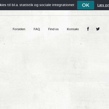
OK
es til bl.a. statistik og sociale integrationer.
Læs pri
Forsiden
FAQ
Find os
Kontakt