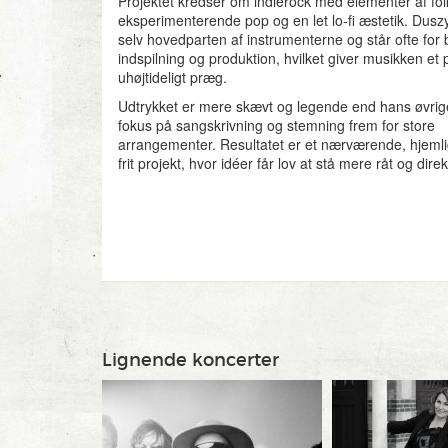
Vil de turnere sammen igen? Cross og Meiburg kigger
Projektet kredser om indierock med elementer af fol
på hinanden, før de bryder ud i latter som gamle venn
eksperimenterende pop og en let lo-fi æstetik. Duszy
we’re curious to see how this round goes,” siger Mei
selv hovedparten af instrumenterne og står ofte for
see after that. But, more than anything, we just want 
indspilning og produktion, hvilket giver musikken et 
for an audience again. Before we get too old and wise
uhøjtideligt præg.
a good idea.”
Udtrykket er mere skævt og legende end hans øvri
fokus på sangskrivning og stemning frem for store
arrangementer. Resultatet er et nærværende, hjemligt
frit projekt, hvor idéer får lov at stå mere råt og direk
Lignende koncerter