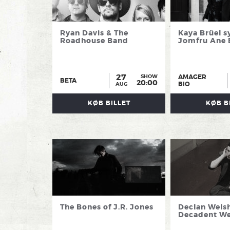
Ryan Davis & The
Kaya Brüel s
Roadhouse Band
Jomfru Ane
27
AMAGER
SHOW
BETA
20:00
BIO
AUG
KØB BILLET
KØB B
The Bones of J.R. Jones
Declan Wels
Decadent We