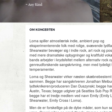
Any Kind
OM KONCERTEN
Loma spiller atmosfærisk indie, ambient pop og
eksperimenterende folk med rolige, svævende lydfla
Shearwater bevæger sig i indie rock, art rock og post
med mere dramatiske opbygninger og kraftfuld voka
bands arbejder i krydsfeltet mellem alternativ rock o
genreudforskende sangskrivning, men med tydeligt f
temperamenter.
Loma og Shearwater virker næsten skæbnebestemt ti
sammen. Begge har sangskriveren Jonathan Meibu
lydteknikeren/produceren Dan Duszynski; begge har
Austin, Texas; begge udgiver på Seattles Sub Pop 
begge har et tredje medlem ved navn Emily (Emily L
Shearwater, Emily Cross i Loma).
Men de er forskellige på de dybe måder, som kun 