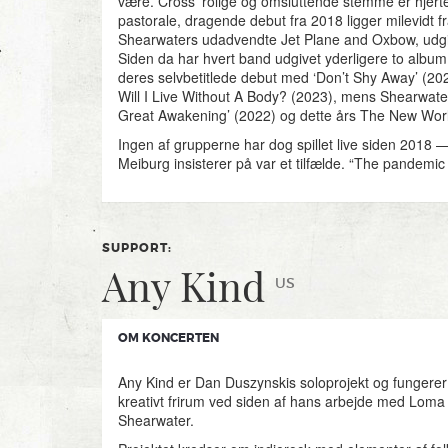
være. Cross’ rolige og omsluttende stemme er hjerte
pastorale, dragende debut fra 2018 ligger milevidt f
Shearwaters udadvendte Jet Plane and Oxbow, udgiv
Siden da har hvert band udgivet yderligere to album
deres selvbetitlede debut med ‘Don’t Shy Away’ (2
Will I Live Without A Body? (2023), mens Shearwat
Great Awakening’ (2022) og dette års The New Worl
Ingen af grupperne har dog spillet live siden 2018 —
Meiburg insisterer på var et tilfælde. “The pandemi
everything,” siger han, “and members of both groups
country. Suddenly putting together a tour felt almost
and it took a while to come back from that.”
Så hvorfor optræde sammen nu? Udligner det ikke f
SUPPORT:
mellem bandene?
Any Kind
US
“Well, touring’s way more expensive these days,” i
Meiburg, “and we needed to save money.” Cross ler
ret — men siger også, at det tiltaler hende som en 
OM KONCERTEN
udfordring. “We’ve got six musicians, and we play dif
the groups,” siger hun, “so it’s like being in a theat
putting on two separate plays.” På den måde, påpeg
Any Kind er Dan Duszynskis soloprojekt og fungerer
alle også lov at spille dobbelt så længe — tre gange
kreativt frirum ved siden af hans arbejde med Loma
Duszynskis tilfælde, hvis soloprojekt Any Kind åbner
Shearwater.