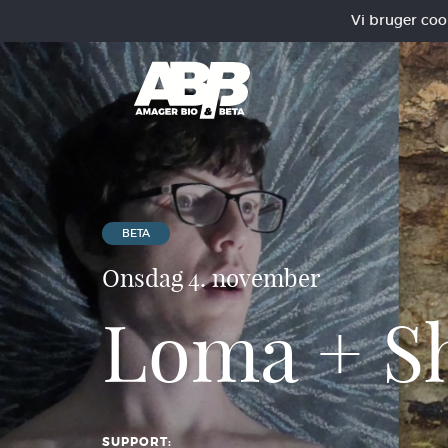
Vi bruger cooki
BETA
Onsdag 4. november
Loma + S
SUPPORT: