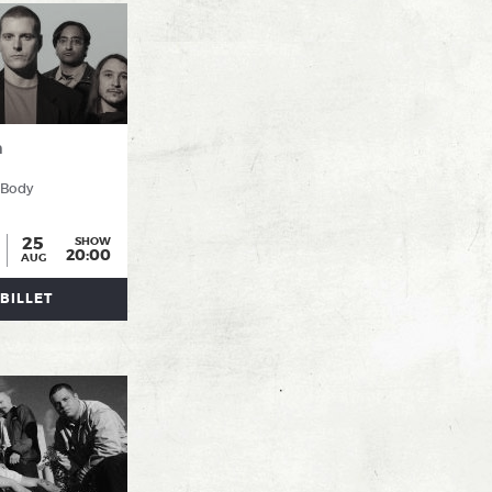
n
 Body
25
SHOW
20:00
AUG
BILLET