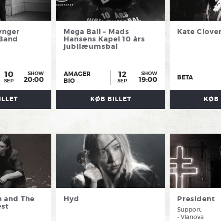
ynger
Mega Ball – Mads
Kate Clove
 Band
Hansens Kapel 10 års
jubilæumsbal
10
12
AMAGER
SHOW
SHOW
BETA
20:00
19:00
BIO
SEP
SEP
ILLET
KØB BILLET
KØB 
h and The
Hyd
President
st
Support:
- Vianova