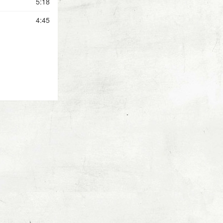
5:18
4:45