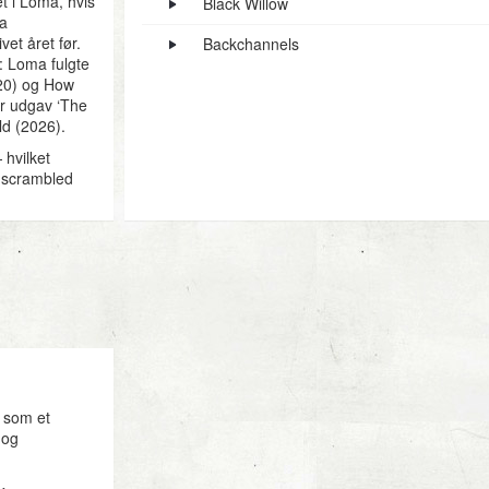
t i Loma, hvis
Black Willow
ra
et året før.
Backchannels
: Loma fulgte
020) og How
er udgav ‘The
d (2026).
 hvilket
c scrambled
 left the
 impossible,
orskellene
ndrømmer
 og giver ham
kunstnerisk
ferent roles in
er company
er hun, får
 som et
 så længe i
 og
 koncerterne.