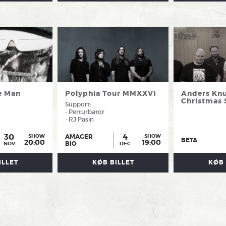
e Man
Polyphia Tour MMXXVI
Anders Kn
Christmas 
Support:
- Perturbator
- RJ Pasin
30
4
AMAGER
SHOW
SHOW
BETA
20:00
19:00
BIO
NOV
DEC
ILLET
KØB BILLET
KØB 