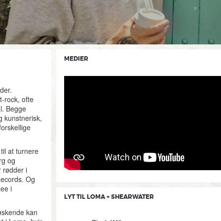
MEDIER
der.
-rock, ofte
l. Begge
g kunstnerisk,
orskellige
l at turnere
rg og
 rødder i
Records. Og
ee i
LYT TIL LOMA + SHEARWATER
søskende kan