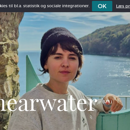
OK
es til bl.a. statistik og sociale integrationer.
Læs pri
hearwater
(US)