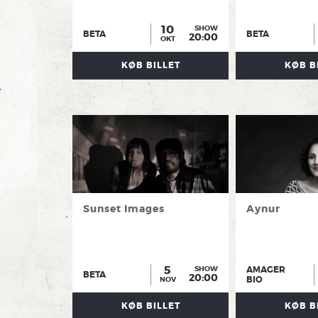
10
SHOW
BETA
BETA
20:00
OKT
KØB BILLET
KØB B
Sunset Images
Aynur
5
AMAGER
SHOW
BETA
20:00
BIO
NOV
KØB BILLET
KØB B