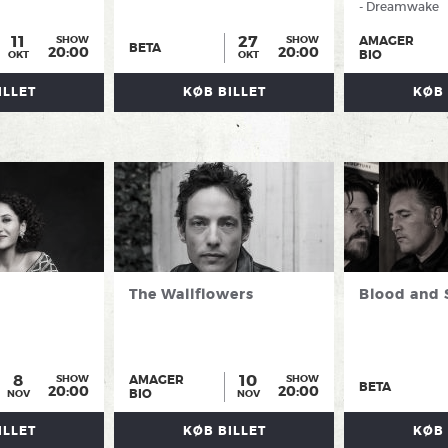
- Dreamwake
11
27
AMAGER
SHOW
SHOW
BETA
20:00
20:00
BIO
OKT
OKT
ILLET
KØB BILLET
KØB 
The Wallflowers
Blood and 
8
10
AMAGER
SHOW
SHOW
BETA
20:00
20:00
BIO
NOV
NOV
ILLET
KØB BILLET
KØB 