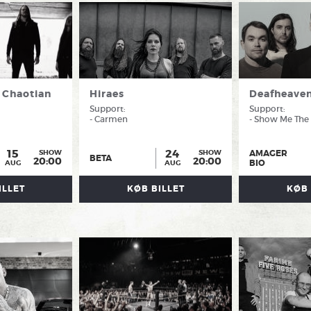
 Chaotian
Hiraes
Deafheave
Support:
Support:
- Carmen
- Show Me The
15
24
AMAGER
SHOW
SHOW
BETA
20:00
20:00
BIO
AUG
AUG
ILLET
KØB BILLET
KØB 