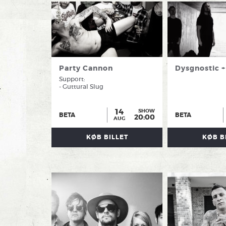
Party Cannon
Dysgnostic +
Support:
- Guttural Slug
14
SHOW
BETA
BETA
20:00
AUG
KØB BILLET
KØB B