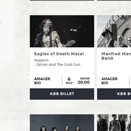
SAGA til en institution gennem snart 50 år, når de i
Amager Bio i foråret 2027.
Eagles of Death Metal
Manfred Man
Band
Support:
- James And The Cold Gun
6
AMAGER
AMAGER
SHOW
20:00
BIO
BIO
NOV
KØB BILLET
KØB B