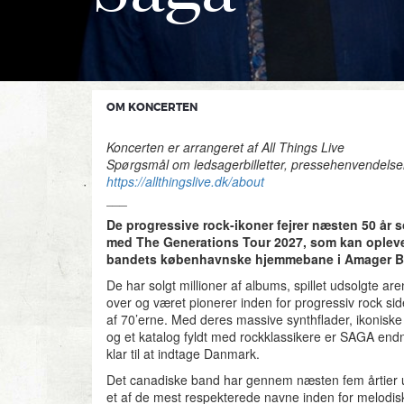
OM KONCERTEN
Koncerten er arrangeret af All Things Live
Spørgsmål om ledsagerbilletter, pressehenvendelser
https://allthingslive.dk/about
___
De progressive rock-ikoner fejrer næsten 50 år
med
The Generations Tour 2027, som kan oplev
bandets københavnske hjemmebane i Amager Bio
De har solgt millioner af albums, spillet udsolgte ar
over og været pionerer inden for progressiv rock si
af 70’erne. Med deres massive synthflader, ikoniske
og et katalog fyldt med rockklassikere er SAGA en
klar til at indtage Danmark.
Det canadiske band har gennem næsten fem årtier udv
et af de mest respekterede navne inden for melodis