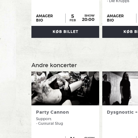
- Die Krupps
5
AMAGER
AMAGER
SHOW
20:00
BIO
BIO
FEB
KØB BILLET
KØB B
Andre koncerter
Party Cannon
Dysgnostic +
Support:
- Guttural Slug