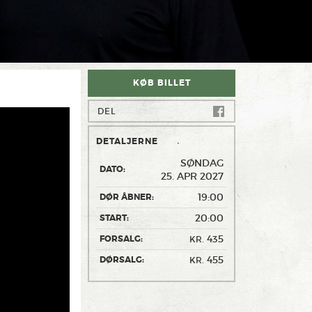
KØB BILLET
DEL
DETALJERNE
SØNDAG
DATO:
25. APR 2027
19:00
DØR ÅBNER:
20:00
START:
435
FORSALG:
KR.
455
DØRSALG:
KR.