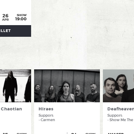
26
SHOW
19:00
APR
ILLET
 Chaotian
Hiraes
Deafheave
Support:
Support:
- Carmen
- Show Me The