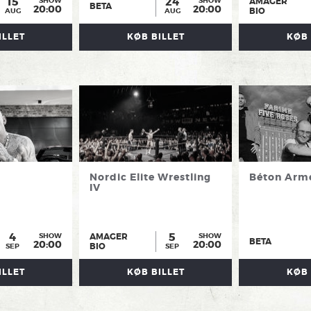
15
24
AMAGER
SHOW
SHOW
BETA
20:00
20:00
BIO
AUG
AUG
ILLET
KØB BILLET
KØB 
Nordic Elite Wrestling
Béton Arm
IV
4
5
AMAGER
SHOW
SHOW
BETA
20:00
20:00
BIO
SEP
SEP
ILLET
KØB BILLET
KØB 