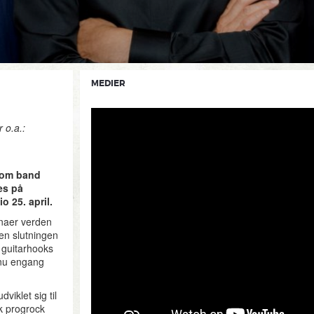
MEDIER
 o.a.:
 som band
es på
 25. april.
enaer verden
den slutningen
 guitarhooks
dnu engang
iklet sig til
k progrock