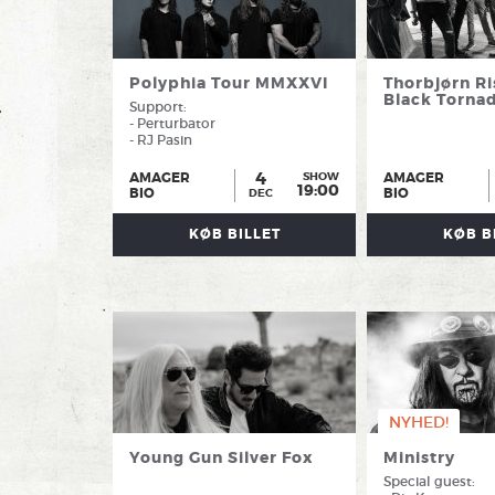
Polyphia Tour MMXXVI
Thorbjørn Ri
Black Torna
Support:
- Perturbator
- RJ Pasin
4
AMAGER
AMAGER
SHOW
19:00
BIO
BIO
DEC
KØB BILLET
KØB B
NYHED!
Young Gun Silver Fox
Ministry
Special guest: