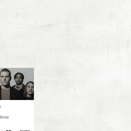
n
 Body