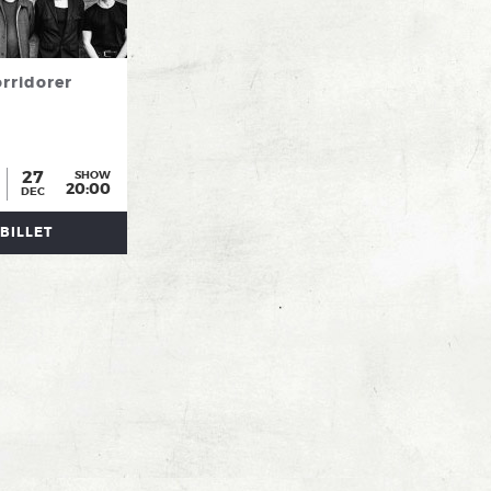
rridorer
27
SHOW
20:00
DEC
BILLET