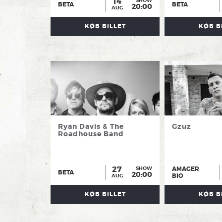
14
SHOW
BETA
BETA
20:00
AUG
KØB BILLET
KØB B
Ryan Davis & The
Gzuz
Roadhouse Band
27
AMAGER
SHOW
BETA
20:00
BIO
AUG
KØB BILLET
KØB B