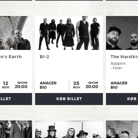
ndtager
n’s Earth
Bi-2
The Hardki
Support:
- Felin
12
25
AMAGER
AMAGER
SHOW
SHOW
20:00
20:00
BIO
BIO
NOV
NOV
ILLET
KØB BILLET
KØB 