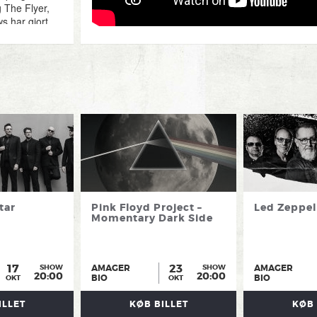
 The Flyer,
s har gjort
orlds Apart i
ka og Europa
rd som “Most
SAGA udgivet
r og opbygget
ressiv rock,
ar blandt de
iveoptagelser,
uktioner —
tar
Pink Floyd Project –
Led Zeppel
 Jim Gilmour,
Momentary Dark Side
tions Tour
 deres
ende navne.
17
23
AMAGER
AMAGER
SHOW
SHOW
20:00
20:00
its,
BIO
BIO
OKT
OKT
n af
ar gjort
ILLET
KØB BILLET
KØB 