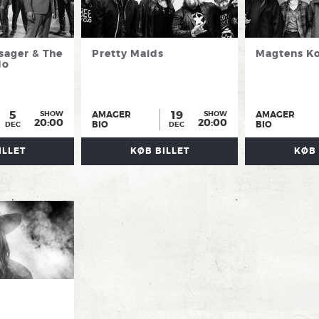
sager & The
Pretty Maids
Magtens Ko
do
5
19
AMAGER
AMAGER
SHOW
SHOW
20:00
20:00
BIO
BIO
DEC
DEC
ILLET
KØB BILLET
KØB 