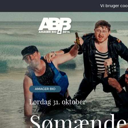
Vi bruger cooki
AMAGER BIO
Lørdag 31. oktober
Sømænde