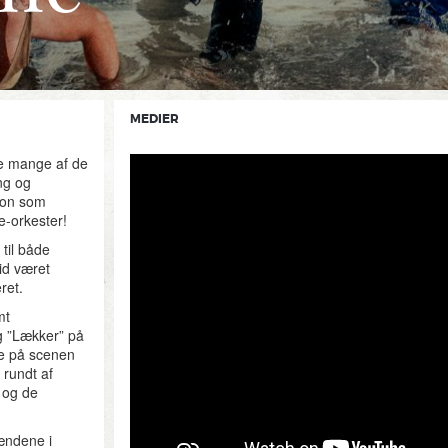
MEDIER
e mange af de
ng og
ion som
-orkester!
til både
tid været
ret.
mt
og ”Lækker” på
te på scenen
 rundt af
 og de
mændene i