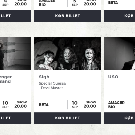
4
5
AMAGER
SHOW
SHOW
BETA
20:00
20:00
BIO
SEP
SEP
ILLET
KØB BILLET
KØB 
ynger
Sigh
USO
 Band
Special Guests:
- Devil Master
10
10
AMAGER
SHOW
SHOW
BETA
20:00
20:00
BIO
SEP
SEP
ILLET
KØB BILLET
KØB 