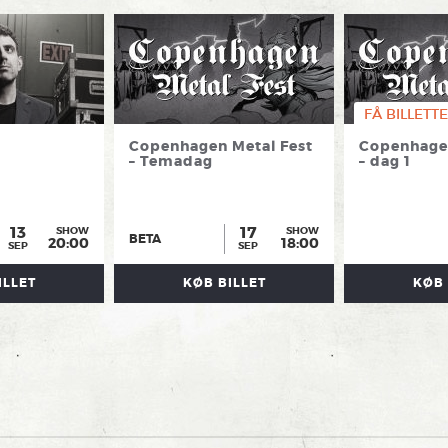
FÅ BILLETTE
Copenhagen Metal Fest
Copenhagen
– Temadag
– dag 1
13
17
SHOW
SHOW
BETA
20:00
18:00
SEP
SEP
ILLET
KØB BILLET
KØB 