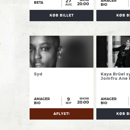
27
AMAGER
SHOW
BETA
20:00
BIO
AUG
KØB BILLET
KØB B
Syd
Kaya Brüel s
Jomfru Ane
9
AMAGER
AMAGER
SHOW
20:00
BIO
BIO
SEP
AFLYST!
KØB B