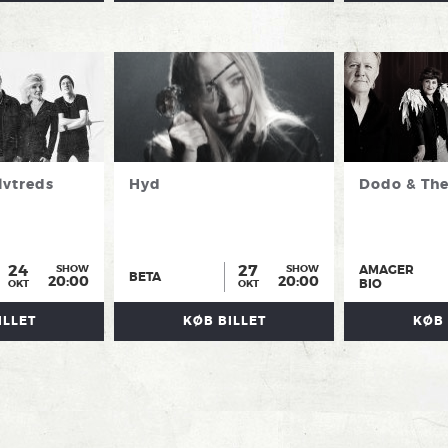
lvtreds
Hyd
Dodo & The
24
27
AMAGER
SHOW
SHOW
BETA
20:00
20:00
BIO
OKT
OKT
ILLET
KØB BILLET
KØB 