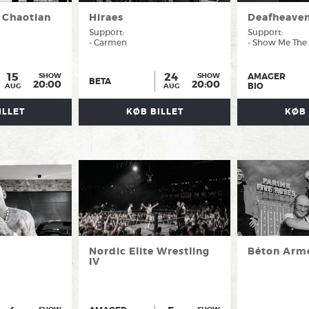
 Chaotian
Hiraes
Deafheave
Support:
Support:
- Carmen
- Show Me The
15
24
AMAGER
SHOW
SHOW
BETA
20:00
20:00
BIO
AUG
AUG
ILLET
KØB BILLET
KØB 
Nordic Elite Wrestling
Béton Arm
IV