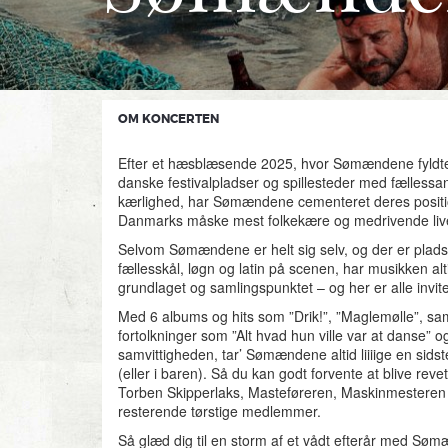
OM KONCERTEN
Efter et hæsblæsende 2025, hvor Sømændene fyldt
danske festivalpladser og spillesteder med fællessa
kærlighed, har Sømændene cementeret deres posit
Danmarks måske mest folkekære og medrivende live
Selvom Sømændene er helt sig selv, og der er plads 
fællesskål, løgn og latin på scenen, har musikken al
grundlaget og samlingspunktet – og her er alle invite
Med 6 albums og hits som ”Drik!”, ”Maglemølle”, sa
fortolkninger som ”Alt hvad hun ville var at danse” 
samvittigheden, tar’ Sømændene altid liiiige en sids
(eller i baren). Så du kan godt forvente at blive revet
Torben Skipperlaks, Masteføreren, Maskinmesteren
resterende tørstige medlemmer.
Så glæd dig til en storm af et vådt efterår med Sø