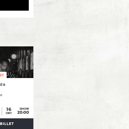
R!
nda
be
16
SHOW
20:00
OKT
BILLET