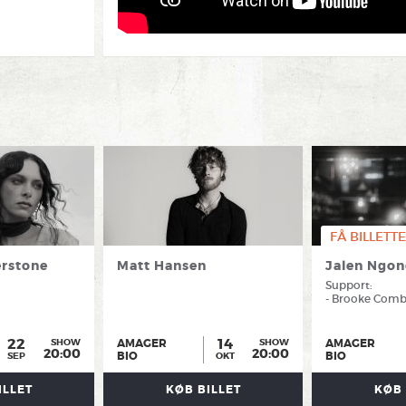
FÅ BILLETTE
rstone
Matt Hansen
Jalen Ngo
Support:
- Brooke Com
22
14
AMAGER
AMAGER
SHOW
SHOW
20:00
20:00
BIO
BIO
SEP
OKT
ILLET
KØB BILLET
KØB 