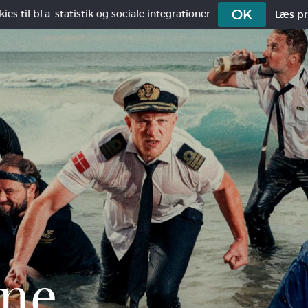
OK
es til bl.a. statistik og sociale integrationer.
Læs pri
ne