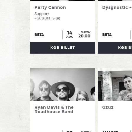
Party Cannon
Dysgnostic +
Support:
- Guttural Slug
14
SHOW
BETA
BETA
20:00
AUG
KØB BILLET
KØB B
Ryan Davis & The
Gzuz
Roadhouse Band