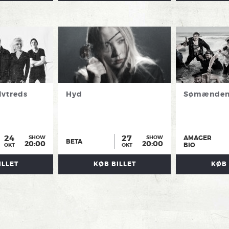
lvtreds
Hyd
Sømænden
24
27
AMAGER
SHOW
SHOW
BETA
20:00
20:00
BIO
OKT
OKT
ILLET
KØB BILLET
KØB 