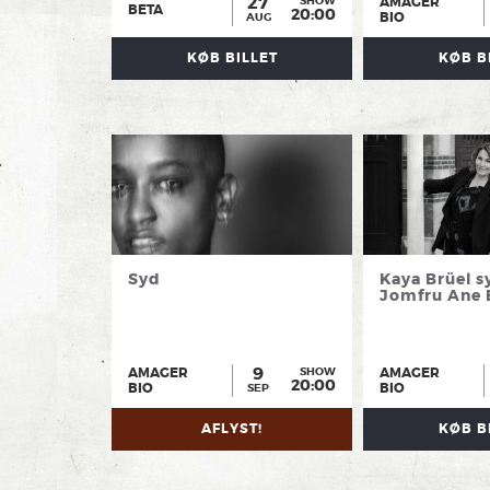
27
AMAGER
SHOW
BETA
20:00
BIO
AUG
KØB BILLET
KØB B
Syd
Kaya Brüel s
Jomfru Ane
9
AMAGER
AMAGER
SHOW
20:00
BIO
BIO
SEP
AFLYST!
KØB B