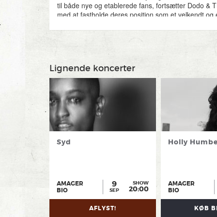
til både nye og etablerede fans, fortsætter Dodo & 
med at fastholde deres position som et velkendt og 
navn i dansk pop- og rockmusik.
Lignende koncerter
Syd
Holly Humbe
9
AMAGER
AMAGER
SHOW
20:00
BIO
BIO
SEP
AFLYST!
KØB B