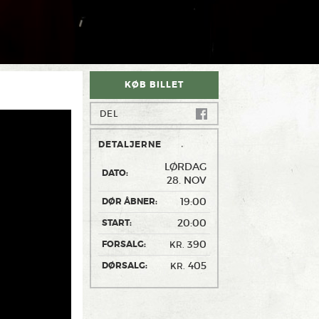
KØB BILLET
DEL
DETALJERNE
LØRDAG
DATO:
28. NOV
19:00
DØR ÅBNER:
20:00
START:
390
FORSALG:
KR.
405
DØRSALG:
KR.