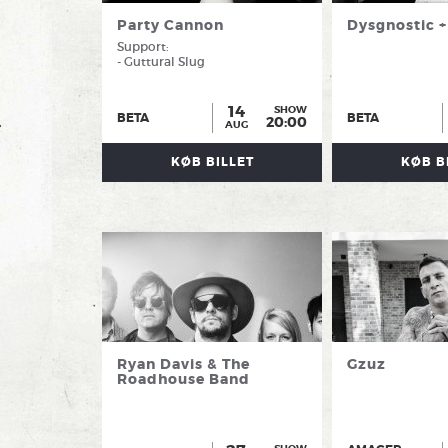
Party Cannon
Dysgnostic +
Support:
- Guttural Slug
14
SHOW
BETA
BETA
20:00
AUG
KØB BILLET
KØB B
Ryan Davis & The
Gzuz
Roadhouse Band