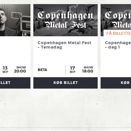
FÅ BILLETTE
Copenhagen Metal Fest
Copenhagen
– Temadag
– dag 1
13
17
SHOW
SHOW
BETA
20:00
18:00
SEP
SEP
ILLET
KØB BILLET
KØB 