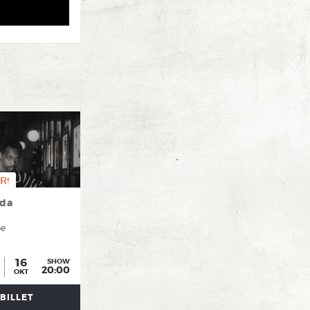
R!
nda
be
16
SHOW
20:00
OKT
BILLET