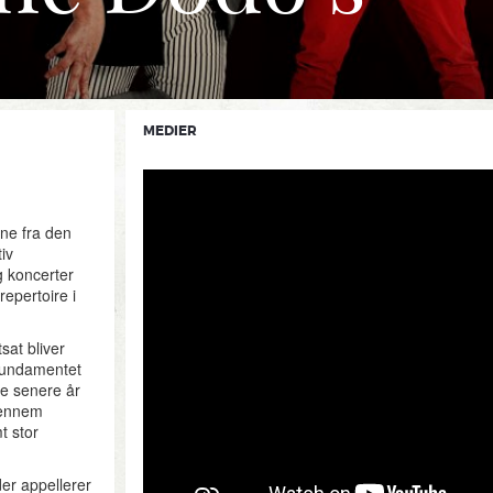
MEDIER
ne fra den
iv
g koncerter
repertoire i
at bliver
 fundamentet
de senere år
 gennem
t stor
er appellerer