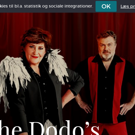
OK
es til bl.a. statistik og sociale integrationer.
Læs pri
he Dodo’s