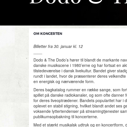
OM KONCERTEN
Billetter fra 30. januar kl. 12
____
Dodo & The Dodo’s hører til blandt de markante nav
danske musikscene i 1980’erne og har fortsat en akt
tilstedeværelse i dansk livekultur. Bandet giver stadi
rundt i landet, hvor de præsenterer deres velkendte 
en energisk og nærværende form.
Deres bagkatalog rummer en række sange, som forts
spillet på danske radiokanaler, og som ofte danner
for deres liveoptrædener. Bandets popularitet har i 
oplevet en stabil stigning, hvilket blandt andet ses
voksende lyttertendenser på streamingtjenester sam
publikumsopbakning til koncerterne.
Med et stærkt musikalsk udtryk og en koncertform, d