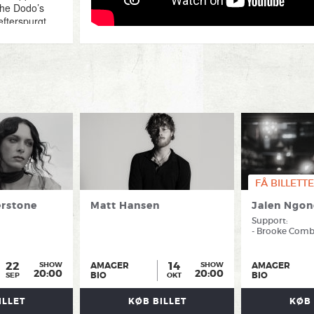
The Dodo’s
efterspurgt
FÅ BILLETTE
rstone
Matt Hansen
Jalen Ngo
Support:
- Brooke Com
22
14
AMAGER
AMAGER
SHOW
SHOW
20:00
20:00
BIO
BIO
SEP
OKT
ILLET
KØB BILLET
KØB 