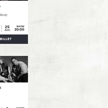
n
 Body
25
SHOW
20:00
AUG
BILLET
é