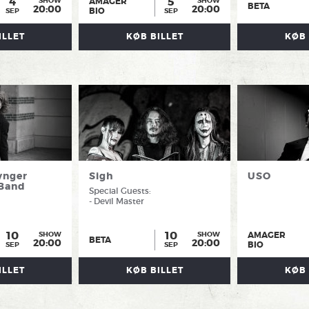
4
5
AMAGER
SHOW
SHOW
BETA
20:00
20:00
BIO
SEP
SEP
ILLET
KØB BILLET
KØB 
ynger
Sigh
USO
 Band
Special Guests:
- Devil Master
10
10
AMAGER
SHOW
SHOW
BETA
20:00
20:00
BIO
SEP
SEP
ILLET
KØB BILLET
KØB 