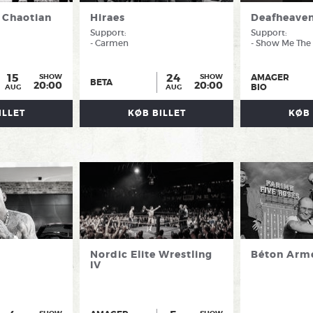
 Chaotian
Hiraes
Deafheave
Support:
Support:
- Carmen
- Show Me The
15
24
AMAGER
SHOW
SHOW
BETA
20:00
20:00
BIO
AUG
AUG
ILLET
KØB BILLET
KØB 
Nordic Elite Wrestling
Béton Arm
IV