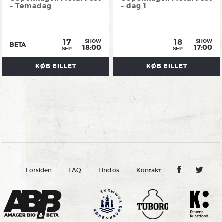
– Temadag
– dag 1
17
18
SHOW
SHOW
BETA
18:00
17:00
SEP
SEP
KØB BILLET
KØB BILLET
Forsiden
FAQ
Find os
Kontakt