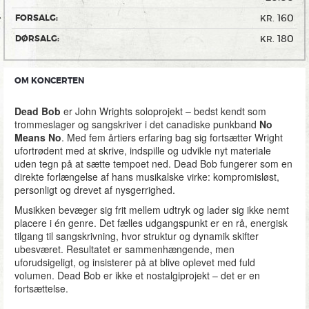
160
FORSALG:
KR.
180
DØRSALG:
KR.
OM KONCERTEN
Dead Bob
er John Wrights soloprojekt – bedst kendt som
trommeslager og sangskriver i det canadiske punkband
No
Means No
. Med fem årtiers erfaring bag sig fortsætter Wright
ufortrødent med at skrive, indspille og udvikle nyt materiale
uden tegn på at sætte tempoet ned. Dead Bob fungerer som en
direkte forlængelse af hans musikalske virke: kompromisløst,
personligt og drevet af nysgerrighed.
Musikken bevæger sig frit mellem udtryk og lader sig ikke nemt
placere i én genre. Det fælles udgangspunkt er en rå, energisk
tilgang til sangskrivning, hvor struktur og dynamik skifter
ubesværet. Resultatet er sammenhængende, men
uforudsigeligt, og insisterer på at blive oplevet med fuld
volumen. Dead Bob er ikke et nostalgiprojekt – det er en
fortsættelse.