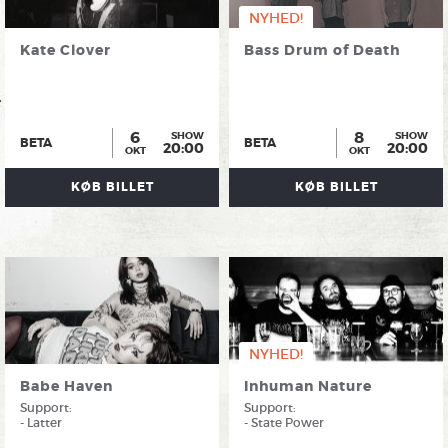
NYHED!
Kate Clover
Bass Drum of Death
6
8
SHOW
SHOW
BETA
BETA
20:00
20:00
OKT
OKT
KØB BILLET
KØB BILLET
NYHED!
Babe Haven
Inhuman Nature
Support:
Support:
- Latter
- State Power