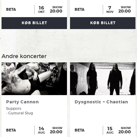
16
7
SHOW
SHOW
BETA
BETA
20:00
20:00
OKT
NOV
KØB BILLET
KØB BILLET
Andre koncerter
Party Cannon
Dysgnostic + Chaotian
Support:
- Guttural Slug
14
15
SHOW
SHOW
BETA
BETA
20:00
20:00
AUG
AUG