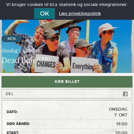
Vi bruger cookies til bl.a. statistik og sociale integrationer.
OK
Læs privatlivspolitik
BETA
Onsdag 7. oktober
Dead Bob
(CAN)
KØB BILLET
DEL
ONSDAG
DATO:
7. OKT
19:00
DØR ÅBNER:
20:00
START: