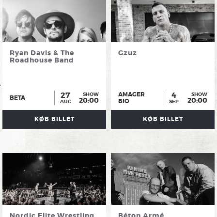
Ryan Davis & The
Gzuz
Roadhouse Band
27
4
AMAGER
SHOW
SHOW
BETA
20:00
20:00
BIO
AUG
SEP
KØB BILLET
KØB BILLET
Nordic Elite Wrestling
Béton Armé