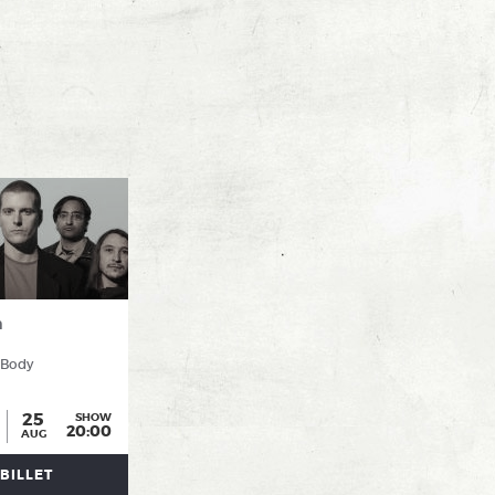
n
 Body
25
SHOW
20:00
AUG
BILLET