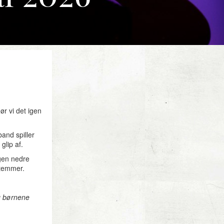
ør vi det igen
band spiller
glip af.
ngen nedre
stemmer.
g børnene