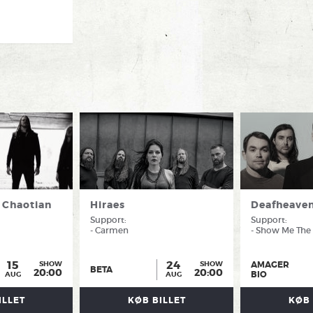
tur. Scenen er
ter. Udsolgt
r Bio.
 Chaotian
Hiraes
Deafheave
Support:
Support:
- Carmen
- Show Me The
15
24
AMAGER
SHOW
SHOW
BETA
20:00
20:00
BIO
AUG
AUG
ILLET
KØB BILLET
KØB 