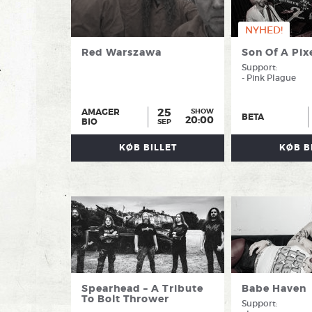
NYHED!
Red Warszawa
Son Of A Pix
Support:
- Pink Plague
25
AMAGER
SHOW
BETA
20:00
BIO
SEP
KØB BILLET
KØB B
Spearhead – A Tribute
Babe Haven
To Bolt Thrower
Support: