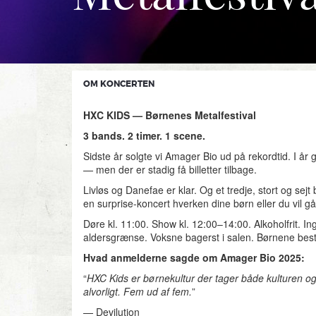
OM KONCERTEN
HXC KIDS — Børnenes Metalfestival
3 bands. 2 timer. 1 scene.
Sidste år solgte vi Amager Bio ud på rekordtid. I år g
— men der er stadig få billetter tilbage.
Livløs og Danefae er klar. Og et tredje, stort og sejt 
en surprise-koncert hverken dine børn eller du vil gå 
Døre kl. 11:00. Show kl. 12:00–14:00. Alkoholfrit. I
aldersgrænse. Voksne bagerst i salen. Børnene be
Hvad anmelderne sagde om Amager Bio 2025:
“
HXC Kids er børnekultur der tager både kulturen o
alvorligt. Fem ud af fem.
”
— Devilution