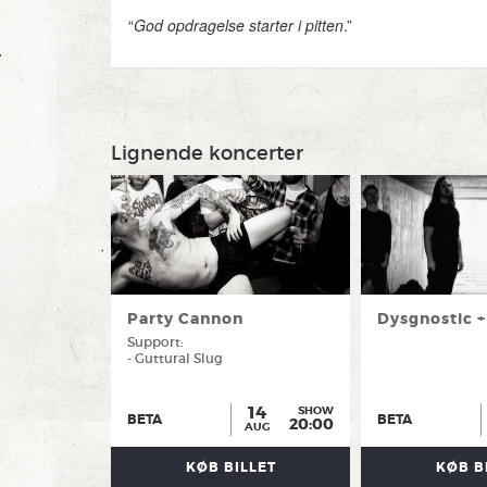
“
God opdragelse starter i pitten
.”
— Gaffa, 6 stjerner
“
HXC Kids er allerede en institution i dansk metalkul
deres
.”
— Devilution, VoxHall 2026
Lignende koncerter
Tredje år. Ti landsdækkende shows. Over 4.000 gæs
tre år i træk på VoxHall. Få billetter tilbage til Amage
hxckids.dk
Party Cannon
Dysgnostic +
Support:
- Guttural Slug
14
SHOW
BETA
BETA
20:00
AUG
KØB BILLET
KØB B