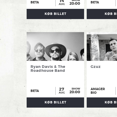
14
SHOW
BETA
BETA
20:00
AUG
KØB BILLET
KØB B
Ryan Davis & The
Gzuz
Roadhouse Band
27
AMAGER
SHOW
BETA
20:00
BIO
AUG
KØB BILLET
KØB B