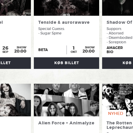
el
Tenside & aurorawave
Shadow Of 
Special Guests:
Support:
- Sugar Spine
- Aborted
- Disembodied
- Soreption
26
1
AMAGER
SHOW
SHOW
BETA
20:00
20:00
BIO
SEP
OKT
ILLET
KØB BILLET
KØB 
NYHED
Alien Force + Animalyze
The Rotten
Leprechau