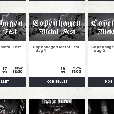
Metal Fest
Copenhagen Metal Fest
Copenhagen
– dag 1
– dag 2
17
18
SHOW
SHOW
18:00
17:00
SEP
SEP
ILLET
KØB BILLET
KØB 