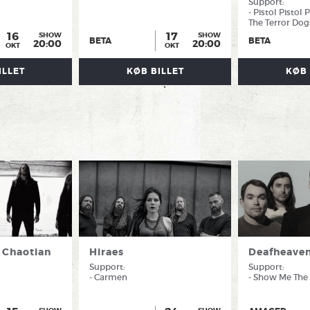
Support:
- Pistol Pistol 
The Terror Dogs
16
17
SHOW
SHOW
BETA
BETA
20:00
20:00
OKT
OKT
ILLET
KØB BILLET
KØB 
 Chaotian
Hiraes
Deafheave
Support:
Support:
- Carmen
- Show Me The