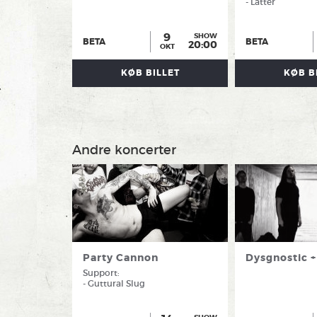
- Latter
9
SHOW
BETA
BETA
20:00
OKT
KØB BILLET
KØB B
Andre koncerter
Party Cannon
Dysgnostic +
Support:
- Guttural Slug