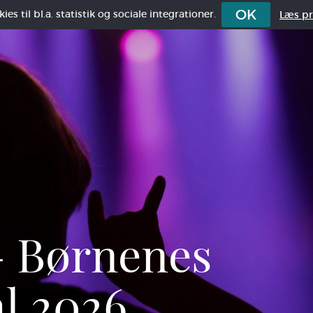
OK
es til bl.a. statistik og sociale integrationer.
Læs pri
 Børnenes
al 2026