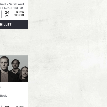
Pistol + Sarah And
 + DJ Gorilla Far
24
SHOW
20:00
OKT
BILLET
n
 Body