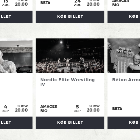
15
24
AMAGER
SHOW
SHOW
BETA
20:00
20:00
BIO
AUG
AUG
ILLET
KØB BILLET
KØB 
Nordic Elite Wrestling
Béton Arm
IV
4
5
AMAGER
SHOW
SHOW
BETA
20:00
20:00
BIO
SEP
SEP
ILLET
KØB BILLET
KØB 