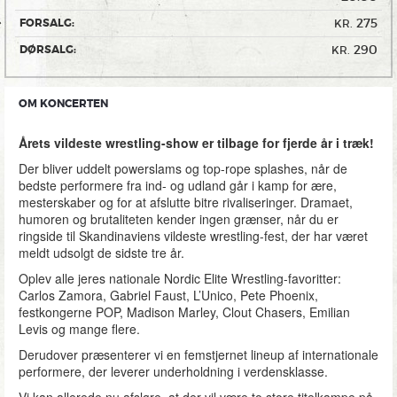
275
FORSALG:
KR.
290
DØRSALG:
KR.
OM KONCERTEN
Årets vildeste wrestling-show er tilbage for fjerde år i træk!
Der bliver uddelt powerslams og top-rope splashes, når de
bedste performere fra ind- og udland går i kamp for ære,
mesterskaber og for at afslutte bitre rivaliseringer. Dramaet,
humoren og brutaliteten kender ingen grænser, når du er
ringside til Skandinaviens vildeste wrestling-fest, der har været
meldt udsolgt de sidste tre år.
Oplev alle jeres nationale Nordic Elite Wrestling-favoritter:
Carlos Zamora, Gabriel Faust, L’Unico, Pete Phoenix,
festkongerne POP, Madison Marley, Clout Chasers, Emilian
Levis og mange flere.
Derudover præsenterer vi en femstjernet lineup af internationale
performere, der leverer underholdning i verdensklasse.