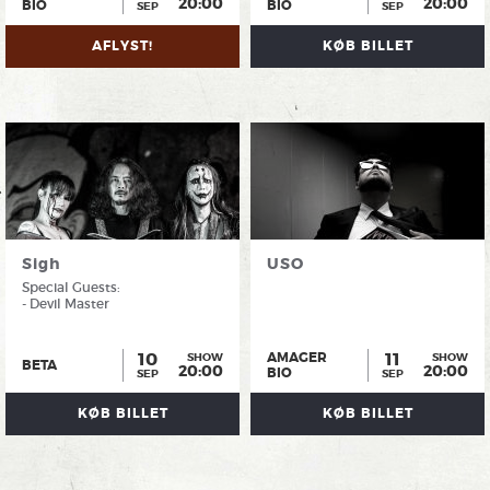
20:00
20:00
BIO
BIO
SEP
SEP
AFLYST!
KØB BILLET
Sigh
USO
Special Guests:
- Devil Master
10
11
AMAGER
SHOW
SHOW
BETA
20:00
20:00
BIO
SEP
SEP
KØB BILLET
KØB BILLET