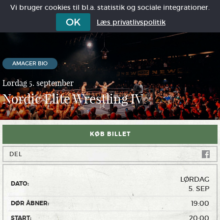
Vi bruger cookies til bl.a. statistik og sociale integrationer.
OK
Læs privatlivspolitik
AMAGER BIO
Lørdag 5. september
Nordic Elite Wrestling IV
KØB BILLET
DEL
LØRDAG
DATO:
5. SEP
19:00
DØR ÅBNER:
20:00
START: