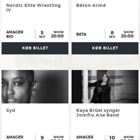
Nordic Elite Wrestling
Béton Armé
IV
5
8
AMAGER
SHOW
SHOW
BETA
20:00
20:00
BIO
SEP
SEP
KØB BILLET
KØB BILLET
Syd
Kaya Brüel synger
Jomfru Ane Band
9
10
AMAGER
AMAGER
SHOW
SHOW