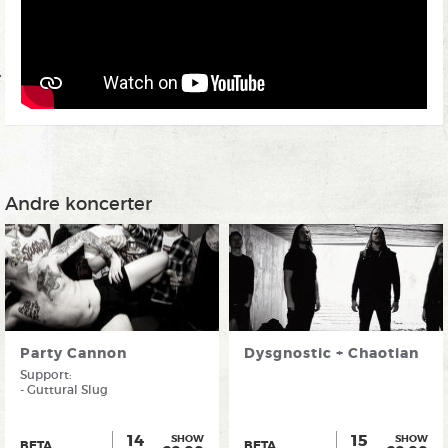
Andre koncerter
Party Cannon
Dysgnostic + Chaotian
Support:
- Guttural Slug
14
15
SHOW
SHOW
BETA
BETA