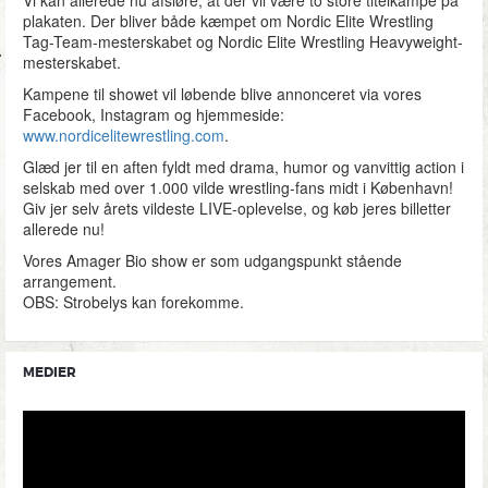
Vi kan allerede nu afsløre, at der vil være to store titelkampe på
plakaten. Der bliver både kæmpet om Nordic Elite Wrestling
Tag-Team-mesterskabet og Nordic Elite Wrestling Heavyweight-
mesterskabet.
Kampene til showet vil løbende blive annonceret via vores
Facebook, Instagram og hjemmeside:
www.nordicelitewrestling.com
.
Glæd jer til en aften fyldt med drama, humor og vanvittig action i
selskab med over 1.000 vilde wrestling-fans midt i København!
Giv jer selv årets vildeste LIVE-oplevelse, og køb jeres billetter
allerede nu!
Vores Amager Bio show er som udgangspunkt stående
arrangement.
OBS: Strobelys kan forekomme.
MEDIER