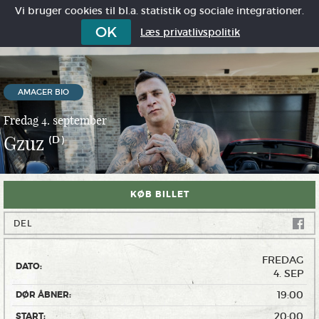
Vi bruger cookies til bl.a. statistik og sociale integrationer.
OK
Læs privatlivspolitik
AMAGER BIO
Fredag 4. september
Gzuz
(D)
KØB BILLET
DEL
FREDAG
DATO:
4. SEP
19:00
DØR ÅBNER:
20:00
START: