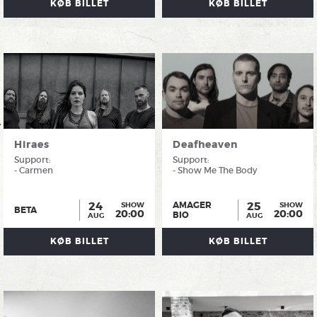
KØB BILLET
KØB BILLET
Hiraes
Deafheaven
Support:
Support:
- Carmen
- Show Me The Body
24
25
AMAGER
SHOW
SHOW
BETA
20:00
20:00
BIO
AUG
AUG
KØB BILLET
KØB BILLET