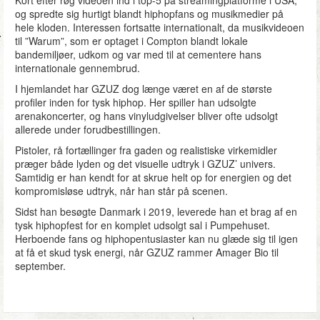
Kort efter røg videoen ind i top-5 på streamingplatforme i USA,
og spredte sig hurtigt blandt hiphopfans og musikmedier på
hele kloden. Interessen fortsatte internationalt, da musikvideoen
til ”Warum”, som er optaget i Compton blandt lokale
bandemiljøer, udkom og var med til at cementere hans
internationale gennembrud.
I hjemlandet har GZUZ dog længe været en af de største
profiler inden for tysk hiphop. Her spiller han udsolgte
arenakoncerter, og hans vinyludgivelser bliver ofte udsolgt
allerede under forudbestillingen.
Pistoler, rå fortællinger fra gaden og realistiske virkemidler
præger både lyden og det visuelle udtryk i GZUZ’ univers.
Samtidig er han kendt for at skrue helt op for energien og det
kompromisløse udtryk, når han står på scenen.
Sidst han besøgte Danmark i 2019, leverede han et brag af en
tysk hiphopfest for en komplet udsolgt sal i Pumpehuset.
Herboende fans og hiphopentusiaster kan nu glæde sig til igen
at få et skud tysk energi, når GZUZ rammer Amager Bio til
september.