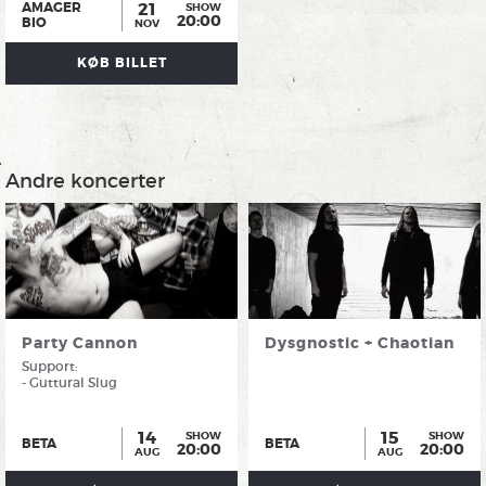
21
AMAGER
SHOW
20:00
BIO
NOV
KØB BILLET
Andre koncerter
Party Cannon
Dysgnostic + Chaotian
Support:
- Guttural Slug
14
15
SHOW
SHOW
BETA
BETA
20:00
20:00
AUG
AUG