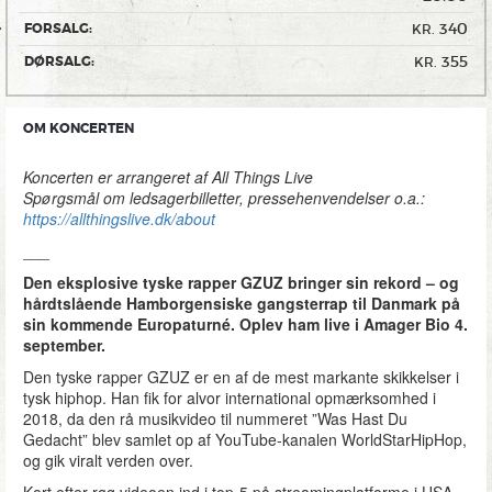
340
FORSALG:
KR.
355
DØRSALG:
KR.
OM KONCERTEN
Koncerten er arrangeret af All Things Live
Spørgsmål om ledsagerbilletter, pressehenvendelser o.a.:
https://allthingslive.dk/about
___
Den eksplosive tyske rapper GZUZ bringer sin rekord – og
hårdtslående Hamborgensiske gangsterrap til Danmark på
sin kommende Europaturné. Oplev ham live i Amager Bio 4.
september.
Den tyske rapper GZUZ er en af de mest markante skikkelser i
tysk hiphop. Han fik for alvor international opmærksomhed i
2018, da den rå musikvideo til nummeret ”Was Hast Du
Gedacht” blev samlet op af YouTube-kanalen WorldStarHipHop,
og gik viralt verden over.