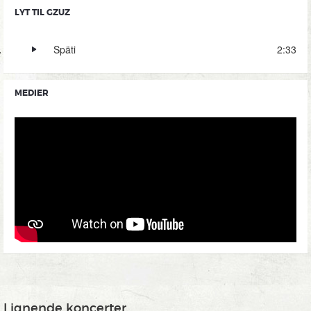
LYT TIL GZUZ
Späti
2:33
MEDIER
Lignende koncerter