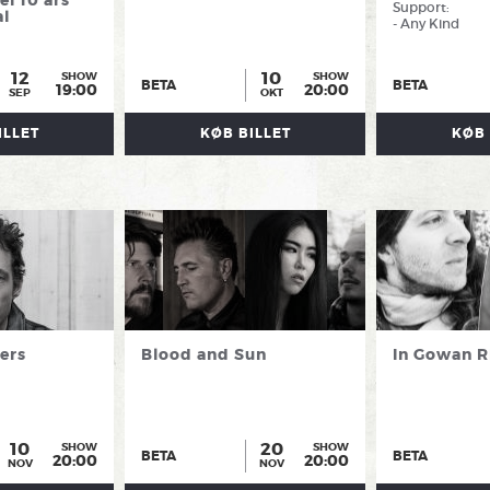
Support:
l
- Any Kind
12
10
SHOW
SHOW
BETA
BETA
19:00
20:00
SEP
OKT
ILLET
KØB BILLET
KØB 
ers
Blood and Sun
In Gowan R
10
20
SHOW
SHOW
BETA
BETA
20:00
20:00
NOV
NOV