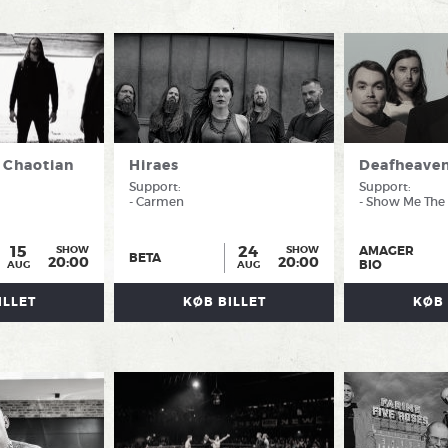
 Chaotian
Hiraes
Deafheave
Support:
Support:
- Carmen
- Show Me The
15
24
AMAGER
SHOW
SHOW
BETA
20:00
20:00
BIO
AUG
AUG
ILLET
KØB BILLET
KØB 