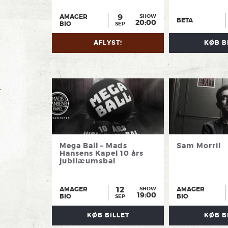
9
AMAGER
SHOW
BETA
20:00
BIO
SEP
AFLYST!
KØB B
Mega Ball – Mads
Sam Morril
Hansens Kapel 10 års
jubilæumsbal
12
AMAGER
AMAGER
SHOW
19:00
BIO
BIO
SEP
KØB BILLET
KØB B