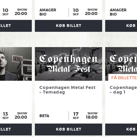
10
10
AMAGER
AMAGER
SHOW
SHOW
20:00
20:00
BIO
BIO
SEP
SEP
ILLET
KØB BILLET
KØB 
FÅ BILLETTE
Copenhagen Metal Fest
Copenhagen
– Temadag
– dag 1
13
17
SHOW
SHOW
BETA
20:00
18:00
SEP
SEP
ILLET
KØB BILLET
KØB 