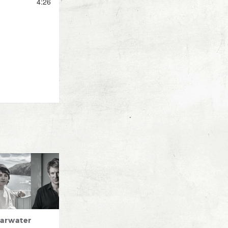
4:26
arwater