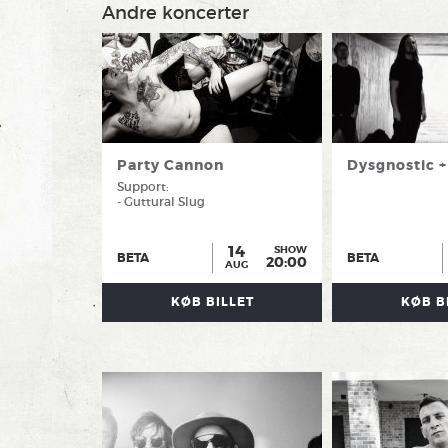
Andre koncerter
Party Cannon
Dysgnostic +
Support:
- Guttural Slug
14
SHOW
BETA
BETA
20:00
AUG
KØB BILLET
KØB B