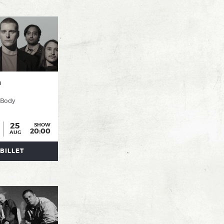
n
 Body
25
SHOW
20:00
AUG
BILLET