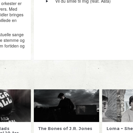
Vil du smile til mig (feat. Asta)
orkester er
vers. Med
dler bringes
illede en
aktuelle sange
kke stemme og
em fortiden og
Mads
The Bones of J.R. Jones
Loma + She
l 10 års