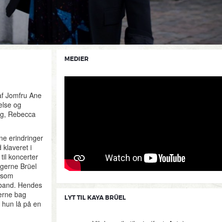
MEDIER
af Jomfru Ane
else og
ing, Rebecca
ine erindringer
klaveret i
til koncerter
ingerne Brüel
 som
ckband. Hendes
ierne bag
LYT TIL KAYA BRÜEL
r hun lå på en