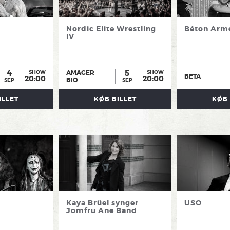
Nordic Elite Wrestling
Béton Arm
IV
4
5
AMAGER
SHOW
SHOW
BETA
20:00
20:00
BIO
SEP
SEP
ILLET
KØB BILLET
KØB 
Kaya Brüel synger
USO
Jomfru Ane Band