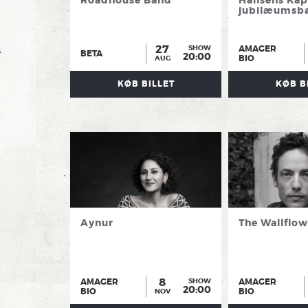
jubilæumsba
27
AMAGER
SHOW
BETA
20:00
BIO
AUG
KØB BILLET
KØB B
Aynur
The Wallflow
8
AMAGER
AMAGER
SHOW
20:00
BIO
BIO
NOV