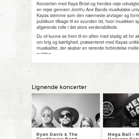
Koncerten med Kaya Brüel og hendes nøje udvalgte 
en rejse gennem Jomfru Ane Bands musikalske uni
Kayas stemme som den nærmeste arvtager og formi
publikum tilbage til en svunden tid, hvor musikken sp
afgørende rolle i det store verdensbillede.
Du vil kunne se frem til en aften med stadig alt for 
om krig og kærlighed, præsenteret med Kayas uni
musikalitet, der skaber en rørende forbindelse mell
nutiden.
Lignende koncerter
Ryan Davis & The
Mega Ball – 
Roadhouse Band
Hansens Kape