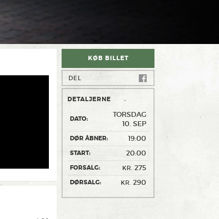
KØB BILLET
DEL
DETALJERNE
TORSDAG
DATO:
10. SEP
19:00
DØR ÅBNER:
20:00
START:
275
FORSALG:
KR.
290
DØRSALG:
KR.