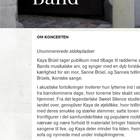
OM KONCERTEN
Unummererede siddepladser
Kaya Brüel tager publikum med tilbage til rødderne 
Bands musikalske arv, og synger med en dyb forstå
kærlighed for sin mor, Sanne Brüel, og Sannes tvill
Brüels, ikoniske sange.
I akustiske fortolkninger inviterer hun lytterne ind i s
fra barndommens dage, hvor tonerne blev skabt ved 
hjemmet. Fra det legendariske Sweet Silence studie 
landet over, genopliver Kaya de øjeblikke, hvor tvill
med deres smukke og stærke stemmer, satte tonen
frontfigurer i det samfundskritiske og populære ro
nærvær og nære forhold til materialet bringer histor
sangene til live, og Kaya deler minder fra tiden, hvo
sofa og nynnede med under indspilningerne.