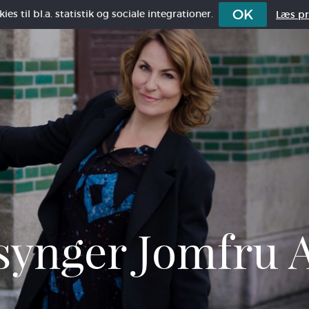
OK
es til bl.a. statistik og sociale integrationer.
Læs pri
synger Jomfru 