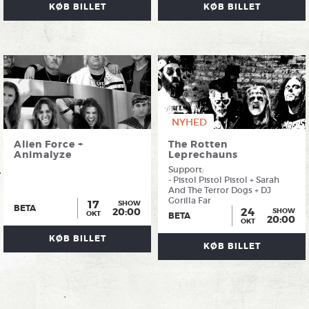
KØB BILLET
KØB BILLET
NYHED
Alien Force +
The Rotten
Animalyze
Leprechauns
Support:
- Pistol Pistol Pistol + Sarah
And The Terror Dogs + DJ
Gorilla Far
17
SHOW
BETA
24
20:00
SHOW
OKT
BETA
20:00
OKT
KØB BILLET
KØB BILLET