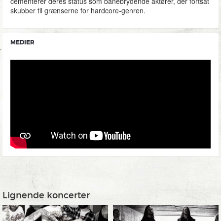
cementerer deres status som banebrydende aktører, der fortsat
skubber til grænserne for hardcore-genren.
MEDIER
Lignende koncerter