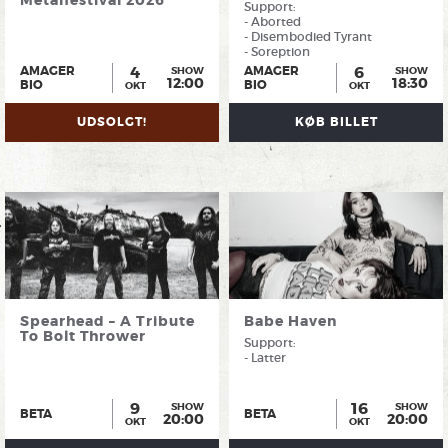
Metalfestival 2026
Support:
- Aborted
- Disembodied Tyrant
- Soreption
4
6
AMAGER
AMAGER
SHOW
SHOW
12:00
18:30
BIO
BIO
OKT
OKT
UDSOLGT!
KØB BILLET
Spearhead – A Tribute
Babe Haven
To Bolt Thrower
Support:
- Latter
9
16
SHOW
SHOW
BETA
BETA
20:00
20:00
OKT
OKT