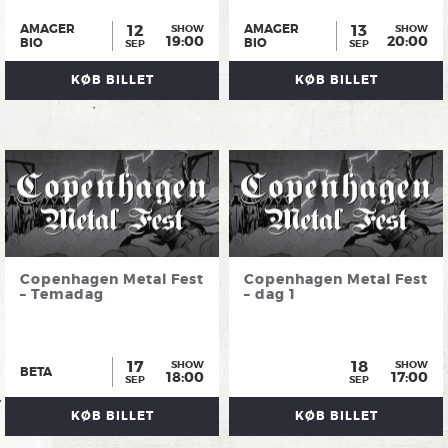
12
13
AMAGER
AMAGER
SHOW
SHOW
19:00
20:00
BIO
BIO
SEP
SEP
KØB BILLET
KØB BILLET
Copenhagen Metal Fest
Copenhagen Metal Fest
– Temadag
– dag 1
17
18
SHOW
SHOW
BETA
18:00
17:00
SEP
SEP
KØB BILLET
KØB BILLET