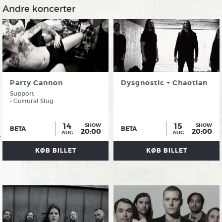
Andre koncerter
Party Cannon
Dysgnostic + Chaotian
Support:
- Guttural Slug
14
15
SHOW
SHOW
BETA
BETA
20:00
20:00
AUG
AUG
KØB BILLET
KØB BILLET