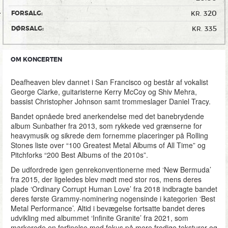
320
FORSALG:
KR.
335
DØRSALG:
KR.
OM KONCERTEN
Deafheaven blev dannet i San Francisco og består af vokalist
George Clarke, guitaristerne Kerry McCoy og Shiv Mehra,
bassist Christopher Johnson samt trommeslager Daniel Tracy.
Bandet opnåede bred anerkendelse med det banebrydende
album Sunbather fra 2013, som rykkede ved grænserne for
heavymusik og sikrede dem fornemme placeringer på Rolling
Stones liste over “100 Greatest Metal Albums of All Time” og
Pitchforks “200 Best Albums of the 2010s”.
De udfordrede igen genrekonventionerne med ‘New Bermuda’
fra 2015, der ligeledes blev mødt med stor ros, mens deres
plade ‘Ordinary Corrupt Human Love’ fra 2018 indbragte bandet
deres første Grammy-nominering nogensinde i kategorien ‘Best
Metal Performance’. Altid i bevægelse fortsatte bandet deres
udvikling med albummet ‘Infinite Granite’ fra 2021, som
markerede en forfinelse med fokus på mere frodige teksturer og