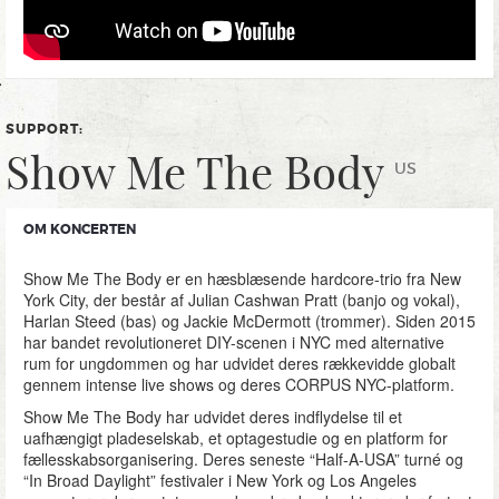
SUPPORT:
Show Me The Body
US
OM KONCERTEN
Show Me The Body er en hæsblæsende hardcore-trio fra New
York City, der består af Julian Cashwan Pratt (banjo og vokal),
Harlan Steed (bas) og Jackie McDermott (trommer). Siden 2015
har bandet revolutioneret DIY-scenen i NYC med alternative
rum for ungdommen og har udvidet deres rækkevidde globalt
gennem intense live shows og deres CORPUS NYC-platform.
Show Me The Body har udvidet deres indflydelse til et
uafhængigt pladeselskab, et optagestudie og en platform for
fællesskabsorganisering. Deres seneste “Half-A-USA” turné og
“In Broad Daylight” festivaler i New York og Los Angeles