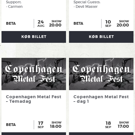
Support:
Special Guests:
- Carmen
- Devil Master
24
10
SHOW
SHOW
BETA
BETA
20:00
20:00
AUG
SEP
KØB BILLET
KØB BILLET
Copenhagen Metal Fest
Copenhagen Metal Fest
– Temadag
– dag 1
17
18
SHOW
SHOW
BETA
18:00
17:00
SEP
SEP