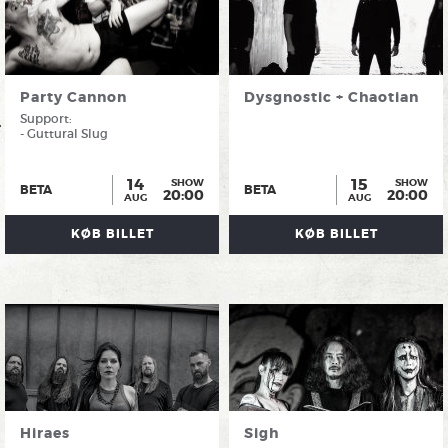
Party Cannon
Dysgnostic + Chaotian
Support:
- Guttural Slug
14
15
SHOW
SHOW
BETA
BETA
20:00
20:00
AUG
AUG
KØB BILLET
KØB BILLET
Hiraes
Sigh