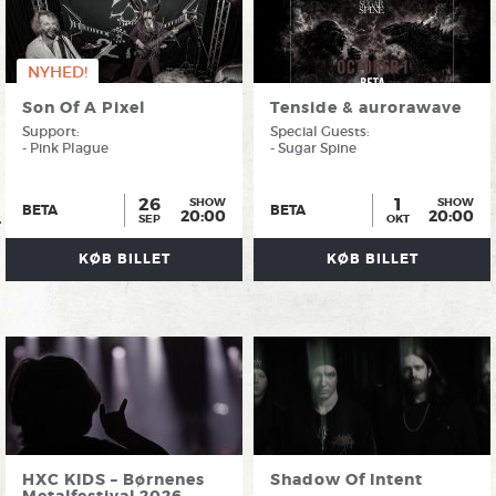
NYHED!
Son Of A Pixel
Tenside & aurorawave
Support:
Special Guests:
- Pink Plague
- Sugar Spine
26
1
SHOW
SHOW
BETA
BETA
20:00
20:00
SEP
OKT
KØB BILLET
KØB BILLET
HXC KIDS – Børnenes
Shadow Of Intent