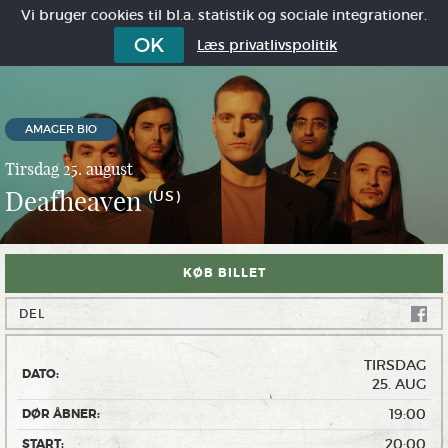
Vi bruger cookies til bl.a. statistik og sociale integrationer.
OK
Læs privatlivspolitik
AMAGER BIO
Tirsdag 25. august
Deafheaven
(US)
KØB BILLET
DEL
TIRSDAG
DATO:
25. AUG
19:00
DØR ÅBNER:
20:00
START: